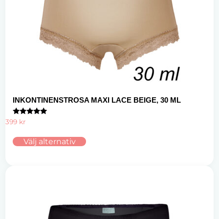
INKONTINENSTROSA MAXI LACE BEIGE, 30 ML
Betygsatt
399
kr
4.75
av 5
Välj alternativ