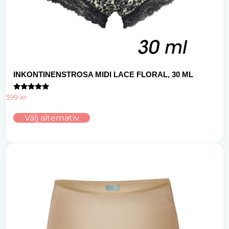
INKONTINENSTROSA MIDI LACE FLORAL, 30 ML
Betygsatt
399
kr
5.00
av 5
Välj alternativ