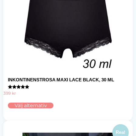
INKONTINENSTROSA MAXI LACE BLACK, 30 ML
Betygsatt
399
kr
5.00
av 5
Välj alternativ
Rea!