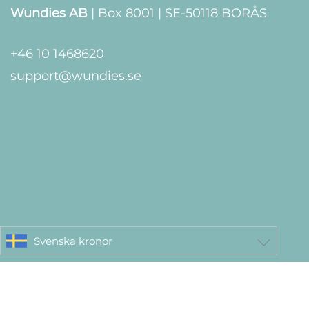
Wundies AB
| Box 8001 | SE-50118 BORÅS
+46 10 1468620
support@wundies.se
Svenska kronor