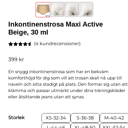
Inkontinenstrosa Maxi Active
Beige, 30 ml
(
4
kundrecensioner)
Betygsatt
4
4.50
av 5
399
kr
baserat
på
kundrecensioner
En snygg inkontinenstrosa som har en bekväm
komforthöjd för dig som vill att trosan skall nå upp till
naveln och sitta stadigt på plats. Den formar sig utan att
klämma och passar utmärkt under dina träningskläder
eller åtsittande jeans utan att synas.
Storlek
XS-32-34
S-36-38
M-40-42
L-44-46
XL-48-50
XXL-52-54