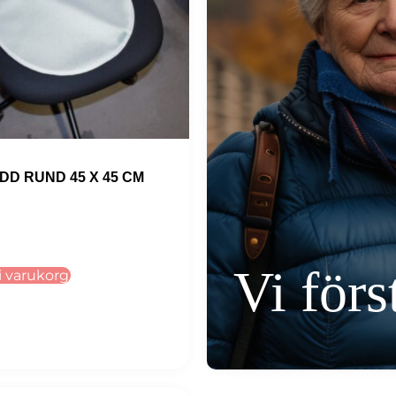
DD RUND 45 X 45 CM
Det
ungliga
nuvarande
priset
 i varukorg
är:
.
199 kr.