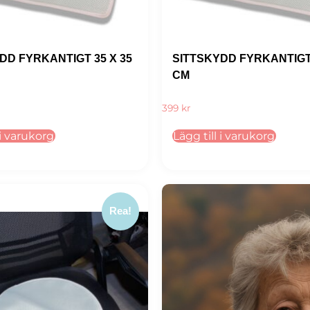
DD FYRKANTIGT 35 X 35
SITTSKYDD FYRKANTIGT 
CM
399
kr
 i varukorg
Lägg till i varukorg
Rea!