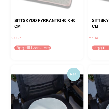
SITTSKYDD FYRKANTIG 40 X 40
SITTSKY
CM
CM
399
kr
399
kr
Lägg till i varukorg
Lägg till
Rea!