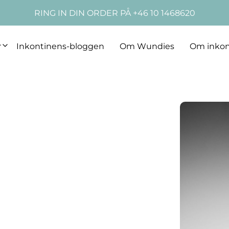
RING IN DIN ORDER PÅ +46 10 1468620
r
Inkontinens-bloggen
Om Wundies
Om inkon