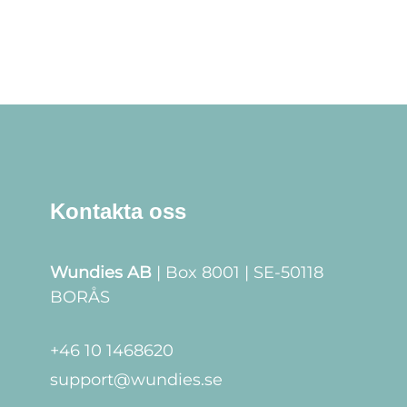
Kontakta oss
Wundies AB
| Box 8001 | SE-50118
BORÅS
+46 10 1468620
support@wundies.se