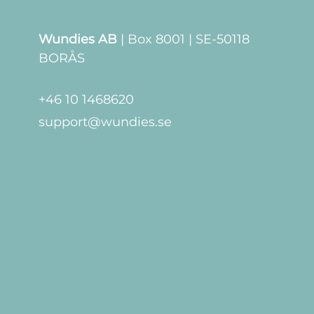
Wundies AB
| Box 8001 | SE-50118
BORÅS
+46 10 1468620
support@wundies.se