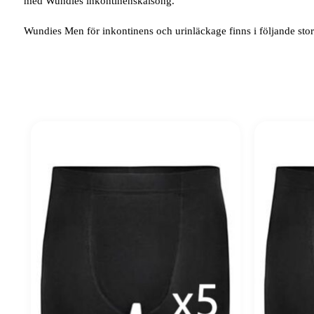
med Wundies inkontinenskalsong.
Wundies Men för inkontinens och urinläckage finns i följande storle