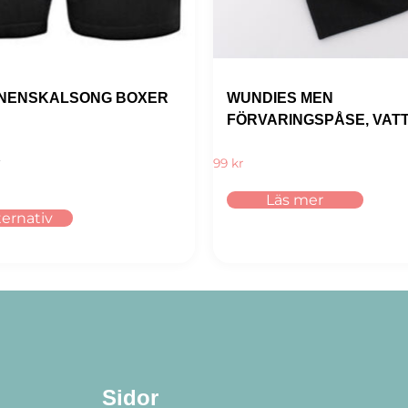
INENSKALSONG BOXER
WUNDIES MEN
FÖRVARINGSPÅSE, VAT
99
kr
Läs mer
lternativ
Sidor