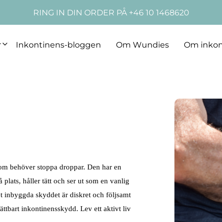
RING IN DIN ORDER PÅ +46 10 1468620
r
Inkontinens-bloggen
Om Wundies
Om inkon
som behöver stoppa droppar. Den har en
plats, håller tätt och ser ut som en vanlig
t inbyggda skyddet är diskret och följsamt
ättbart inkontinensskydd. Lev ett aktivt liv