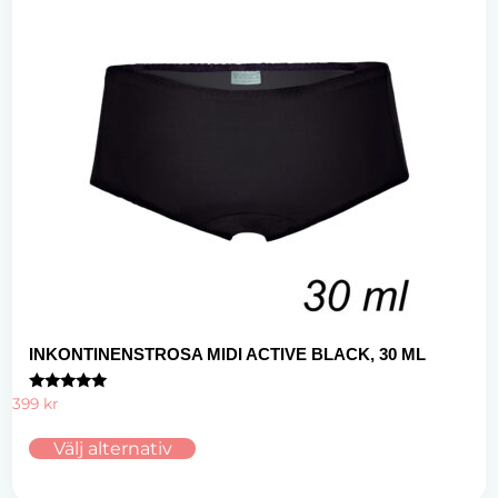
INKONTINENSTROSA MIDI ACTIVE BLACK, 30 ML
Betygsatt
399
kr
5.00
av 5
Välj alternativ