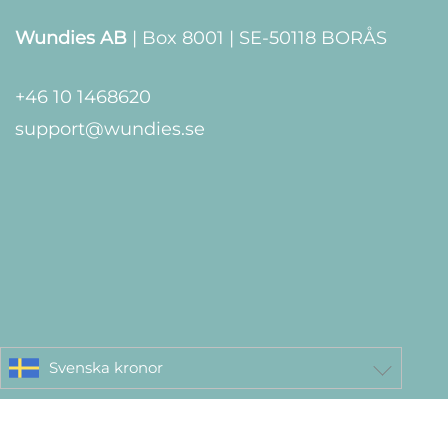
Wundies AB
| Box 8001 | SE-50118 BORÅS
+46 10 1468620
support@wundies.se
Svenska kronor