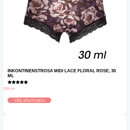
INKONTINENSTROSA MIDI LACE FLORAL ROSE, 30
ML
Betygsatt
399
kr
4.80
av 5
Välj alternativ