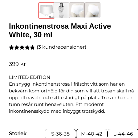
Inkontinenstrosa Maxi Active
White, 30 ml
(
3
kundrecensioner)
Betygsatt
3
4.67
av 5
399
kr
baserat på
kundrecensioner
LIMITED EDITION
En snygg inkontinenstrosa i fräscht vitt som har en
bekväm komforthöjd för dig som vill att trosan skall nå
upp till naveln och sitta stadigt på plats. Trosan har en
tunn resår runt benavsluten. Ett modernt
inkontinensskydd med inbyggt trosskydd.
Storlek
S-36-38
M-40-42
L-44-46