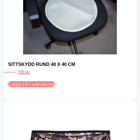
SITTSKYDD RUND 40 X 40 CM
Det
Det
299
kr
199
kr
ursprungliga
nuvarande
priset
priset
Lägg till i varukorg
var:
är:
299 kr.
199 kr.