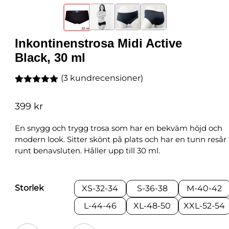
Inkontinenstrosa Midi Active
Black, 30 ml
(
3
kundrecensioner)
Betygsatt
3
5.00
av 5
399
kr
baserat på
kundrecensioner
En snygg och trygg trosa som har en bekväm höjd och
modern look. Sitter skönt på plats och har en tunn resår
runt benavsluten. Håller upp till 30 ml.
Storlek
XS-32-34
S-36-38
M-40-42
L-44-46
XL-48-50
XXL-52-54