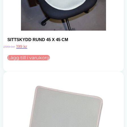
SITTSKYDD RUND 45 X 45 CM
Det
Det
299
kr
199
kr
ursprungliga
nuvarande
priset
priset
Lägg till i varukorg
var:
är:
299 kr.
199 kr.