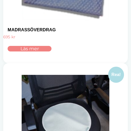
MADRASSÖVERDRAG
695
kr
Läs mer
Rea!