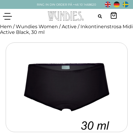
RING IN DIN ORDER PÅ +46 10 1468620
Hem
/
Wundies Women
/
Active
/ Inkontinenstrosa Midi
Active Black, 30 ml