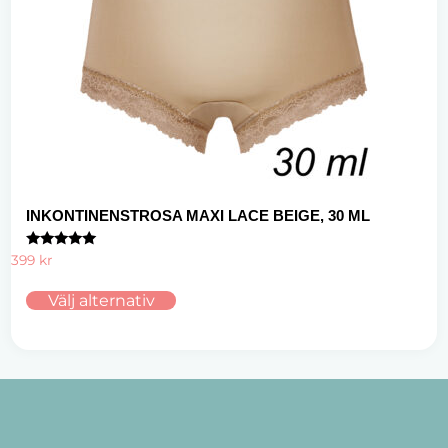
INKONTINENSTROSA MAXI LACE BEIGE, 30 ML
Betygsatt
399
kr
4.75
av 5
Välj alternativ